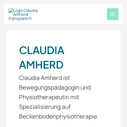
Zum
MAIN
Inhalt
springen
MENU
CLAUDIA
AMHERD
Claudia Amherd ist
Bewegungspädagogin und
Physiotherapeutin mit
Spezialisierung auf
Beckenbodenphysiotherapie.