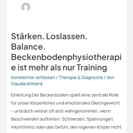
Stärken. Loslassen.
Stärken.
Loslassen.
Balance.
Balance.
Beckenbodenphysiotherapi
Beckenbodenphysiotherapie
e ist mehr als nur Training
ist
mehr
Kommentar verfassen
/
Therapie & Diagnostik
/ Von
als
Claudia Amherd
nur
Einleitung Der Beckenboden spielt eine zentrale Rolle
Training
für unser körperliches und emotionales Gleichgewicht
– und doch wird er oft erst wahrgenommen, wenn
Beschwerden auftreten: Schmerzen, Spannungen,
Inkontinenz oder das Gefühl, den eigenen Körper nicht